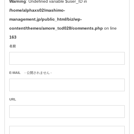
Warning
: Undefined variable $user_ID in
/home/alphaxs02/mashimo-
management.jp/public_html/biz/wp-
content/themes/amore_tcd028/comments.php
on line
163
名前
E-MAIL
- 公開されません -
URL