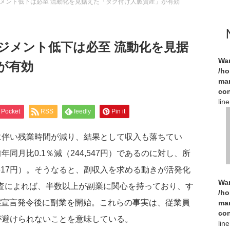
メント低下は必至 流動化を見据えた「タグ付け人脈資産」が有効
ジメント低下は必至 流動化を見据
Wa
が有効
/h
man
con
lin
Pocket
RSS
feedly
Pin it
に伴い残業時間が減り、結果として収入も落ちてい
月比0.1％減（244,547円）であるのに対し、所
,617円）。そうなると、副収入を求める動きが活発化
Wa
査によれば、半数以上が副業に関心を持っており、す
/h
事態宣言発令後に副業を開始。これらの事実は、従業員
man
con
が避けられないことを意味している。
lin