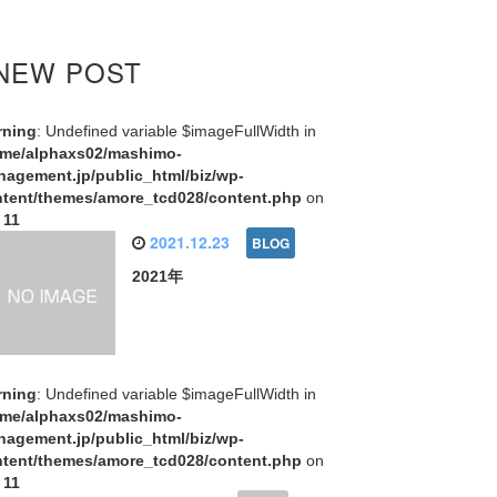
NEW POST
rning
: Undefined variable $imageFullWidth in
ome/alphaxs02/mashimo-
agement.jp/public_html/biz/wp-
tent/themes/amore_tcd028/content.php
on
e
11
2021.12.23
2021年
rning
: Undefined variable $imageFullWidth in
ome/alphaxs02/mashimo-
agement.jp/public_html/biz/wp-
tent/themes/amore_tcd028/content.php
on
e
11