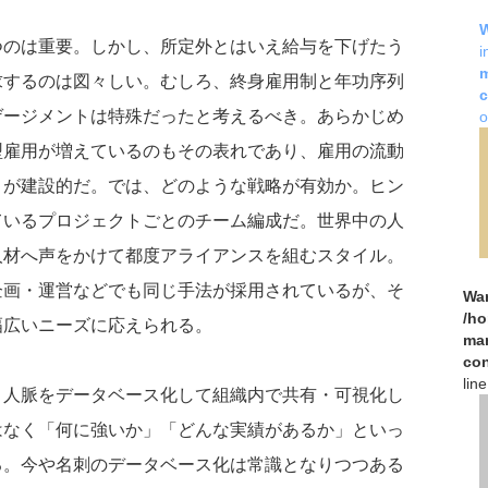
つのは重要。しかし、所定外とはいえ給与を下げたう
i
m
求するのは図々しい。むしろ、終身雇用制と年功序列
c
ゲージメントは特殊だったと考えるべき。あらかじめ
o
型雇用が増えているのもその表れであり、雇用の流動
うが建設的だ。では、どのような戦略が有効か。ヒン
ているプロジェクトごとのチーム編成だ。世界中の人
人材へ声をかけて都度アライアンスを組むスタイル。
企画・運営などでも同じ手法が採用されているが、そ
Wa
/h
幅広いニーズに応えられる。
man
con
lin
、人脈をデータベース化して組織内で共有・可視化し
はなく「何に強いか」「どんな実績があるか」といっ
る。今や名刺のデータベース化は常識となりつつある