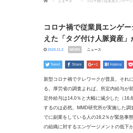
ニュース
コロナ禍で従業員エンゲージ
コロナ禍で従業員エンゲー
えた「タグ付け人脈資産」
2020.11.2
ニュース
Tweet
Share
+1
Hatena
新型コロナ禍でテレワークが普及。それ
る。厚労省の調査よれば、所定内給与が前年同
定外給与は14.0％と大幅に減少した（16
するのは必然。MMD研究所が実施した調
でに副業をしている人の16.2％が緊急
の組織に対するエンゲージメントの低下