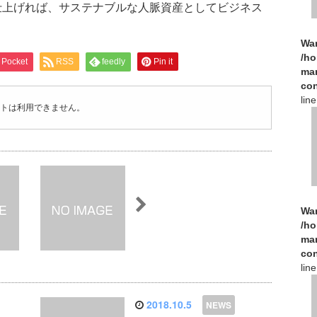
仕上げれば、サステナブルな人脈資産としてビジネス
Wa
/h
Pocket
RSS
feedly
Pin it
man
con
lin
トは利用できません。
Wa
/h
man
con
lin
2018.10.5