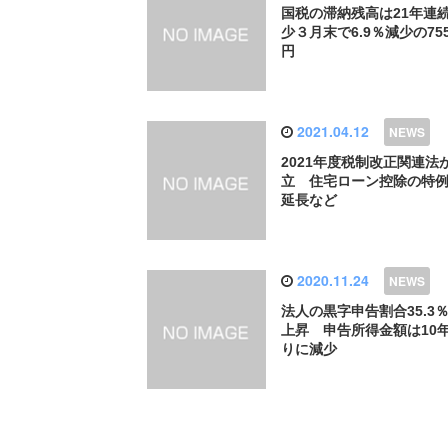
国税の滞納残高は21年連
少３月末で6.9％減少の75
円
2021.04.12
2021年度税制改正関連法
立 住宅ローン控除の特
延長など
2020.11.24
法人の黒字申告割合35.3
上昇 申告所得金額は10
りに減少