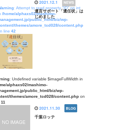
2021.12.1
Warning
: Attempt to read property "ID" on int
遺言サポート「遺任状」は
n
/home/alphaxs02/mashimo-
じめました
anagement.jp/public_html/biz/wp-
ontent/themes/amore_tcd028/content.php
n line
42
rning
: Undefined variable $imageFullWidth in
ome/alphaxs02/mashimo-
agement.jp/public_html/biz/wp-
tent/themes/amore_tcd028/content.php
on
e
11
2021.11.30
千葉ロッテ