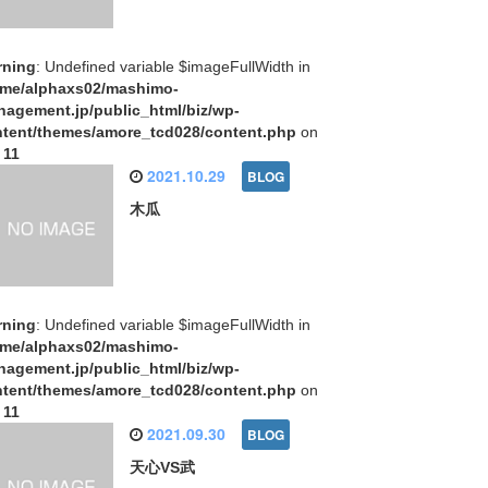
rning
: Undefined variable $imageFullWidth in
ome/alphaxs02/mashimo-
agement.jp/public_html/biz/wp-
tent/themes/amore_tcd028/content.php
on
e
11
2021.10.29
木瓜
rning
: Undefined variable $imageFullWidth in
ome/alphaxs02/mashimo-
agement.jp/public_html/biz/wp-
tent/themes/amore_tcd028/content.php
on
e
11
2021.09.30
天心VS武