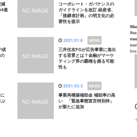
続減
コーポレート・ガバナンスの
54億
ガイドラインを改訂 経産省、
「後継者計画」の明文化の必
要性を提示
Wa
/h
man
2021.01.6
con
が成
三井住友FGが広告事業に進出
lin
例の
する背景とは？金融がマーケ
ティング界の覇権を握る可能
性も
2021.03.3
％に
事業再構築補助金 補助率の高
年ぶ
い 「緊急事態宣言特別枠」
が新たに追加