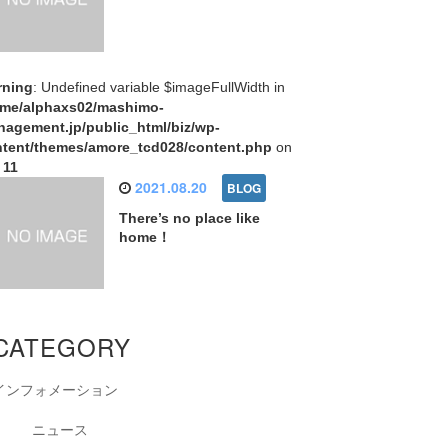
rning
: Undefined variable $imageFullWidth in
ome/alphaxs02/mashimo-
agement.jp/public_html/biz/wp-
tent/themes/amore_tcd028/content.php
on
e
11
2021.08.20
There’s no place like
home！
CATEGORY
インフォメーション
ニュース