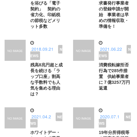
を浴びる「電子
求書発行事業者
契約」 契約の
の登録申請が開
省力化、印紙税
始 事業者は早
の節税などメリ
めの情報収取・
ット多数
準備を！
2018.09.21
2021.06.22
残高8兆円超と成
消費税転嫁拒否
長を続ける「ラ
行為で285件措
ップ口座」割高
置 供給事業者
な手数料でも人
に７億3257万円
気を集める理由
返還
は？
2021.04.2
2020.07.1
ホワイトデー・
19年分所得税等