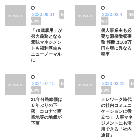
2020.08.31
2020.03.4
「70歳雇用」が
個人事業主も必
努力義務となる
要な源泉徴収事
意味マネジメン
務 報酬は100万
トも福利厚生も
円を境に異なる
ニューノーマル
税率
に
2021.07.15
2020.03.23
21年分路線価は
テレワーク時代
６年ぶりの下
の社内コミュニ
落 コロナで商
ケーションに役
業地等の地価が
立つ！ 人事マネ
下落
ジメントにも活
用できる「社内
通貨」