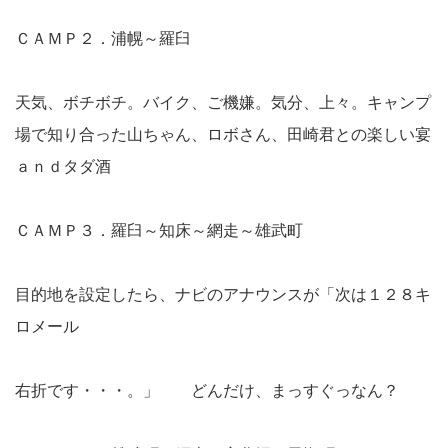
ＣＡＭＰ２．浦幌～羅臼
天気、ボチボチ。バイク、ご機嫌。気分、上々。キャンプ
場で知り合った山ちゃん、ロボさん、田崎君との楽しい宴
ａｎｄタダ酒
ＣＡＭＰ３．羅臼～知床～網走～雄武町
目的地を設定したら、ナビのアナウンスが「次は１２８キ
ロメール
右折です・・・。」 どんだけ、まっすぐっなん？