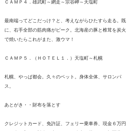
ＣＡＭＰ４．雄武町～網走～宗谷岬～天塩町
最南端ってどこだっけ？と、考えながらひたすら走る。既
に、右手全部の筋肉痛がピーク。北海産の豚と椎茸を炭火
で焼いたらこれがまた、激ウマ！
ＣＡＭＰ５．（ＨＯＴＥＬ１．）天塩町～札幌
札幌、やっぱ都会。久々のベット。身体全体、サロンパ
ス。
あとがき・・財布を落とす
クレジットカード、免許証、フェリー乗車券、現金６万円