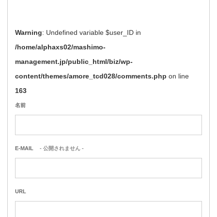
Warning
: Undefined variable $user_ID in
/home/alphaxs02/mashimo-
management.jp/public_html/biz/wp-
content/themes/amore_tcd028/comments.php
on line
163
名前
E-MAIL
- 公開されません -
URL